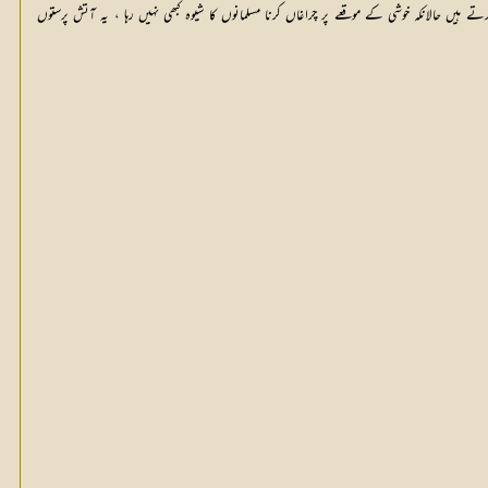
ہیں حالانکہ خوشی کے موقعے پر چراغاں کرنا مسلمانوں کا شیوہ کبھی نہیں رہا ، یہ آتش پرستوں