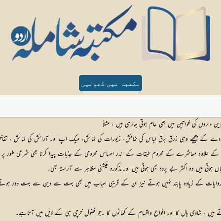
مکتبہ میں کھولیں
داروں کی خواتین میں بھی عام ہوتی جارہی ہیں ، مثلاً
 پردے کے پیچھے وہی زرق برق لباس کی نمائش، زیورات کی نمائش، میک اپ اور آرائش کی نمائش ، تفاخر
رچی کے علاوہ معاشرے کے محروم طبقات کے اندر احساس محرومی کے جذبات پیدا کرنا بھی شرعی طور پر 
ں ہوتی ہیں وہ اکثر بے پردہ بھی ہوتی ہیں اور مذکورہ فیشنی مظاہر سے آراستہ بھی۔
ر وروایات کے زیادہ پابند نہیں ہوتے نیز ان کے قریبی احباب میں بھی بہت سے دین سے بہت دور ہوتے
 ہیں ، شادی ہال کا اور انواع واقسام کے کھانوں کا ۔جو فضول خرچی ہی کے ذیل میں آتاہے۔