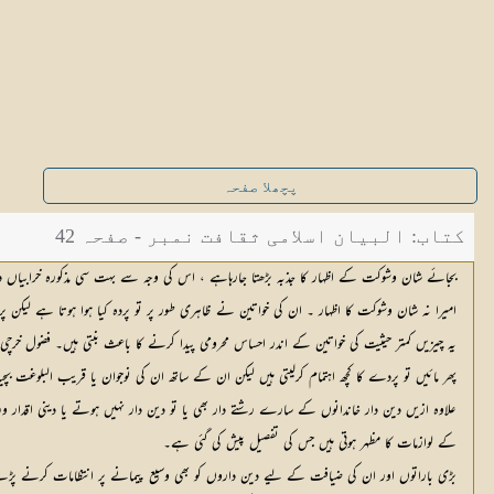
پچھلا صفحہ
کتاب: البیان اسلامی ثقافت نمبر - صفحہ 42
بجائے شان وشوکت کے اظہار کا جذبہ بڑھتا جارہاہے ، اس کی وجہ سے بہت سی مذکورہ خرابیاں دین 
امیرا نہ شان وشوکت کا اظہار ۔ ان کی خواتین نے ظاہری طور پر تو پردہ کیا ہوا ہوتا ہے لیکن
یہ چیزیں کمتر حیثیت کی خواتین کے اندر احساس محرومی پیدا کرنے کا باعث بنتی ہیں۔ فضول خ
پھر مائیں تو پردے کا کچھ اہتمام کرلیتی ہیں لیکن ان کے ساتھ ان کی نوجوان یا قریب البلوغت بچیا
علاوہ ازیں دین دار خاندانوں کے سارے رشتے دار بھی یا تو دین دار نہیں ہوتے یا دینی اقدا
کے لوازمات کا مظہر ہوتی ہیں جس کی تفصیل پیش کی گئی ہے۔
بڑی باراتوں اور ان کی ضیافت کے لیے دین داروں کو بھی وسیع پیمانے پر انتظامات کرنے پڑتے