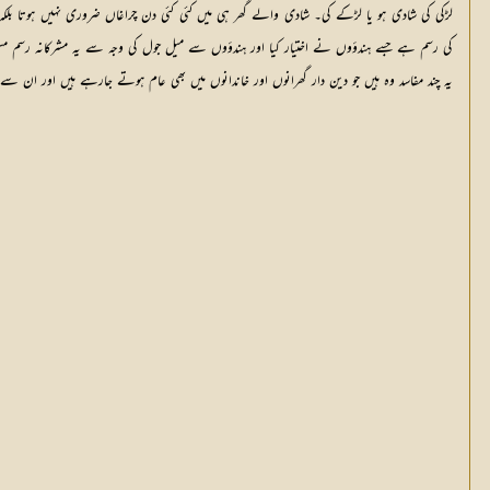
لڑکی کی شادی ہو یا لڑکے کی۔ شادی والے گھر ہی میں کئی کئی دن چراغاں ضروری نہیں ہوتا بلکہ گ
کی رسم ہے جسے ہندؤوں نے اختیار کیا اور ہندؤوں سے میل جول کی وجہ سے یہ مشرکانہ رسم مسلم
یہ چند مفاسد وہ ہیں جو دین دار گھرانوں اور خاندانوں میں بھی عام ہوتے جارہے ہیں اور ان سے