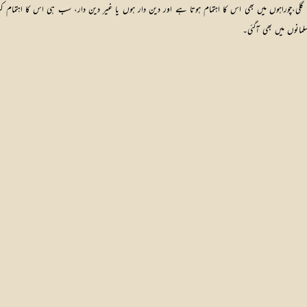
لی،چوراہوں میں بھی اس کا اہتمام ہوتا ہے اور دین دار ہوں یا غیر دین دار، سب ہی اس کا اہتمام کرتے 
انوں میں بھی آگئی۔