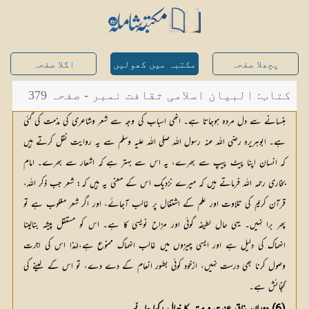
پچھلا صفحہ
مکتبہ میں کھولیں
اگلا صفحہ
کتاب: البیان اسلامی ثقافت نمبر - صفحہ 379
ہنسانے سے دل مردہ ہوجاتا ہے۔ انھی اسباب کی وجہ سے شعر وشاعری کی مذمت کی گئی
ہے۔ ابوہریرہ رضی اللہ عنہ رسول اللہ صلی اللہ علیہ وسلم سے یہ روایت نقل کرتے ہیں
کہ انسان اپنا پیٹ پیپ سے بھرے، یہ اس سے بہتر ہے کہ اشعار سے بھرے۔ امام
بخاری رحمہ اللہ فرماتے ہیں کہ میرے نزدیک اس کے معنی یہ ہیں کہ: شعر جب ذکر اللہ،
قرآن کریم کی تلاوت اور علم کے اشتغال پر غالب آجائے، اور اگر شعر مغلوب ہے تو
پھر برا نہیں۔ یہی حال لطیفہ گوئی اور مزاح نویسی کا ہے۔ اس کو مستقل پیشہ بنالینا
انہماک کی دلیل ہے اور ایسی چیزوں میں غالب انہماک ممنوع ہے،لہٰذا اس کی اجرت
وصول کرنا بھی درست نہیں، ازخود کوئی بطور انعام کے دے دے، تو اس کے لینے کی
گنجائش ہے۔