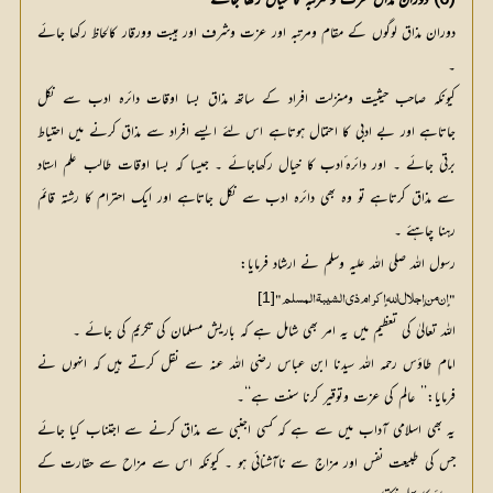
(6) دوران مذاق عزت و مرتبہ کا خیال رکھا جائے
دوران مذاق لوگوں کے مقام ومرتبہ اور عزت وشرف اور ہیبت وورقار کالحاظ رکھا جائے
۔
کیونکہ صاحب حیثیت ومنزلت افراد کے ساتھ مذاق بسا اوقات دائرہ ادب سے نکل
جاتاہے اور بے ادبی کا احتمال ہوتاہے اس لئے ایسے افراد سے مذاق کرنے میں احتیاط
برتی جائے ۔ اور دائرہ ٔادب کا خیال رکھاجائے ۔ جیسا کہ بسا اوقات طالب علم استاد
سے مذاق کرتاہے تو وہ بھی دائرہ ادب سے نکل جاتاہے اور ایک احترام کا رشتہ قائم
رہنا چاہئے ۔
رسول اللہ صلی اللہ علیہ وسلم نے ارشاد فرمایا:
[1]
"إن من إجلال الله إكرام ذي الشيبة المسلم"
اللہ تعالیٰ کی تعظیم میں یہ امر بھی شامل ہے کہ باریش مسلمان کی تکریم کی جائے ۔
امام طاؤس رحمہ اللہ سیدنا ابن عباس رضی اللہ عنہ سے نقل کرتے ہیں کہ انہوں نے
فرمایا:’’ عالم کی عزت وتوقیر کرنا سنت ہے‘‘۔
یہ بھی اسلامی آداب میں سے ہے کہ کسی اجنبی سے مذاق کرنے سے اجتناب کیا جائے
جس کی طبیعت نفس اور مزاج سے ناآشنائی ہو ۔ کیونکہ اس سے مزاح سے حقارت کے