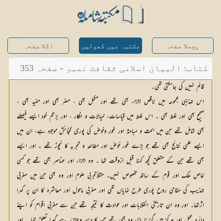
پچھلا صفحہ
مکتبہ میں کھولیں
اگلا صفحہ
کتاب: البیان اسلامی ثقافت نمبر - صفحہ 353
قائم نہیں کی جاسکتی تھی۔
اس تہذیبی مجموعہ میں ناقص اجزاء بھی تھے اور مکمل بھی ، مضر بھی اور مفید بھی ،
صحیح
بھی اور غلط بھی ۔ اس غلط میں قیاسات، خیالات و افکار ، اور بزعم خود ایسے فیصلے 
بھی شامل تھے جن میں بحث و مباحثہ اور غور وخوض کی پوری گنجائش موجود ہے، ان میں 
ایسے علمی نتائج بھی تھے جو بڑے غور خوض اور مطالعہ و تجربہ کا نچوڑ تھے ۔ اور ایسے 
بھی تھے جن کے متعلق کچھ کہنا قبل ازوقت تھا ۔ وہ اجزاء اور عناصر بھی تھے جو کسی 
خاص ملک اور قوم کے ساتھ مخصوص نہیں۔ مثلاً
تجربی علو
م اور وہ بھی جن میں مغربی 
تہذیب کی مقامی روح پوری طرح نمایاں
تھی اور مغربی ماحول اور معاشرہ کا ان پر گہرا 
اثرتھا۔ اور وہ ان تاریخی انقلابات اور حوادث کا نتیجہ تھے جن سے مغربی اقوام کو اپنے 
دائرہ عمل اور مرکز میں گزرنا پڑا، وہ بھی تھے جن کا دین وعقائد سے گہرا تعلق تھا ۔ اور 