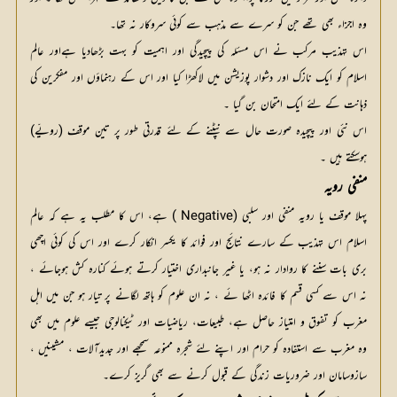
وہ اجزاء بھی تھے جن کو سرے سے مذہب سے کوئی سروکار نہ تھا۔
اس تہذیب مرکب نے اس مسئلہ کی پیچیدگی اور اہمیت کو بہت بڑھادیا ہےاور عالم
اسلام کو ایک نازک اور دشوار پوزیشن میں لاکھڑا کیا اور اس کے رہنماؤں اور مفکرین کی
ذہانت کے لئے ایک امتحان بن گیا ۔
اس نئی اور پیچیدہ صورت حال سے نپٹنے کے لئے قدرتی طور پر تین موقف (رویّے)
ہوسکتے ہیں ۔
منفی رویہ
پہلا موقف یا رویہ منفی اور سلبی (Negative ) ہے، اس کا مطلب یہ ہے کہ عالم
اسلام اس تہذیب کے سارے نتائج اور فوائد کا یکسر انکار کرے اور اس کی کوئی اچھی
بری بات سننے کا روادار نہ ہو، یا غیر جانبداری اختیار کرتے ہوئے کنارہ کش ہوجائے ،
نہ اس سے کسی قسم کا فائدہ اٹھا ئے ، نہ ان علوم کو ہاتھ لگانے پر تیار ہو جن میں اہل
مغرب کو تفوق و امتیاز حاصل ہے، طبیعات، ریاضیات اور ٹیکنالوجی جیسے علوم میں بھی
وہ مغرب سے استفادہ کو حرام اور اپنے لئے شجرہ ممنوعہ سمجھے اور جدیدآلات ، مشینیں ،
سازوسامان اور ضروریات زندگی کے قبول کرنے سے بھی گریز کرے۔