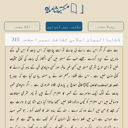
پچھلا صفحہ
مکتبہ میں کھولیں
اگلا صفحہ
کتاب: البیان اسلامی ثقافت نمبر - صفحہ 315
سے ہٹ کر اگر اس سے رائے لی جائے تو اسے چاہئے کہ اس بات کو اس فن کے
ماہرین کے سپرد کردے ۔جیسے طب کے مسئلہ میں کسی انجینئر کی بات کی کوئی حیثیت
نہیں تو اسی طرح شرعی مسئلہ میں کسی غیر عالم اور کسی دنیاوی فن کے ماہر کی رائے کا
کوئی وزن نہیں ہے ۔ اس لئے فقہاء رحمہم اللہ نے یہ مسئلہ بیا ن کیا ہے کہ
‘‘
اطائی معالج پر پابندی لگانا ضروری ہے ۔ اگر دنیاوی شعبہ 
[1]
الحجر على المتطبب الجاهل
جات کے لوگ ایک دوسرے کے شعبہ کا احترام کرتے ہیں تو پھر شرعی معاملات 
ومسائل میں اس احترام کو کیوں درخوراعتنا نہیں سمجھا جاتا؟ کیا دین اتنا ہی لا وارث ہے 
کہ جسے جو من میں آئے وہ کہہ دے ۔ اللہ کے بندو اللہ کا خوف کرو ۔ جو شعبہ سب 
سے حساس ہے اس میں غلط رائے زنی انسان کو کفر تک لے جاسکتی ہے ہم نے 
اسے اتنا ہی ارزاں بناکر ہر ایرے غیرے نتھو خیرے کیلئے میدان کھول دیاہے کہ وہ 