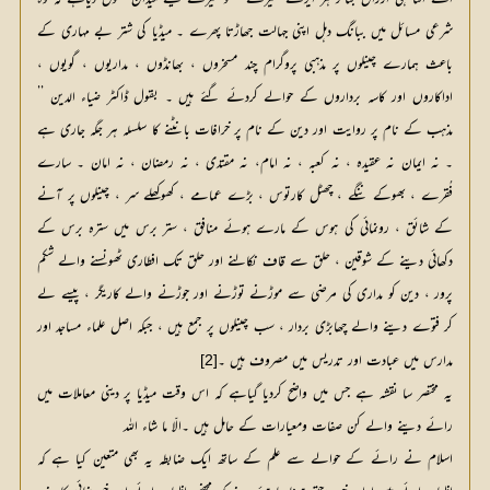
شرعی مسائل میں ببانگ دہل اپنی جہالت جھاڑتا پھرے ۔ میڈیا کی شتر بے مہاری کے 
باعث ہمارے چینلوں پر مذہبی پروگرام چند مسخروں ، بھانڈوں ، مداریوں ، گویوں ، 
اداکاروں اور کاسہ برداروں کے حوالے کردئے گئے ہیں ۔ بقول ڈاکٹر ضیاء الدین ’’ 
مذہب کے نام پر روایت اور دین کے نام پر خرافات بانٹنے کا سلسلہ ہر جگہ جاری ہے 
۔ نہ ایمان نہ عقیدہ ، نہ کعبہ ، نہ امام، نہ مقتدی ، نہ رمضان ، نہ امان ۔ سارے 
فُقرے ، بھوکے ننگے ، چھٹل کارتوس ، بڑے عمامے ، کھوکھلے سر ، چینلوں پر آنے 
کے شائق ، رونمائی کی ہوس کے مارے ہوئے منافق ، ستر برس میں سترہ برس کے 
دکھائی دینے کے شوقین ، حلق سے قاف نکالنے اور حلق تک افطاری ٹھونسنے والے شکم 
پرور ، دین کو مداری کی مرضی سے موڑنے توڑنے اور جوڑنے والے کاریگر ، پیسے لے 
کر فتوے دینے والے چھابڑی بردار ، سب چینلوں پر جمع ہیں ، جبکہ اصل علماء مساجد اور 
مدارس میں عبادت اور تدریس میں مصروف ہیں ۔
[2]
یہ مختصر سا نقشہ ہے جس میں واضح کردیا گیاہے کہ اس وقت میڈیا پر دینی معاملات میں
رائے دینے والے کن صفات ومعیارات کے حامل ہیں ۔الّا ما شاء اللہ
اسلام نے رائے کے حوالے سے علم کے ساتھ ایک ضابطہ یہ بھی متعین کیا ہے کہ