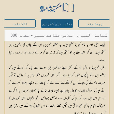
پچھلا صفحہ
مکتبہ میں کھولیں
اگلا صفحہ
کتاب: البیان اسلامی ثقافت نمبر - صفحہ 300
بلیک میل اور بد نام کی جا سکتی ہیں۔ یہ عشقیہ تحریریں ان کے پاؤں کی زنجیریں بن
سکتی ہیں۔ ان کو ایسی سولی پر لٹکا سکتی ہیں کہ جو نہ ان کو مر نے دے اور نہ زندہ رہنے
دے۔
ایسی تحریریںا و باش لڑ کے اکثر اپنے دوستوں میں مزے سے پڑھ کر سناتے ہیں کہ
دیکھو میں نے پانچواں شکار کر لیا ہے۔ اگر ایسی تحریریں منظر عام پر آ جائیں تو لوگ
عبرت پکڑ نے کی بجائے ان کو چٹخارے لے لے کر پڑھتے اور ایسے بیہودہ تبصرے کر
تے ہیں کہ متاثرہ خاندان کا دل چاہتاہے زمین پھٹ جائے یا آسمان سروں پر آ گرے
اور ہم اس میں دب کر دنیا کی نظروں سے اوجھل ہوجائیں۔ کچھ لڑکیاں ایسی تحریروں کا
عبرتناک انجام جانتی بھی ہو تی ہیں لیکن لکھتے وقت وہ اس شیطانی دھوکے میں رہتی ہیں
کہ ہمارے ساتھ ایسا نہ ہو گا۔