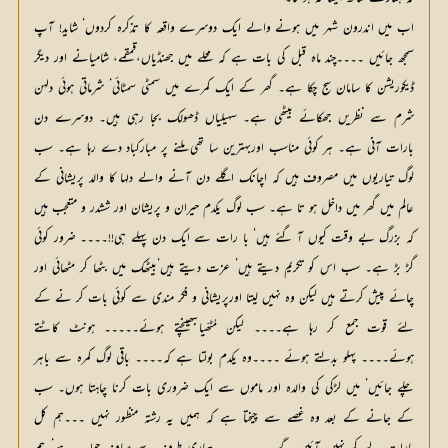
اب میں اندرون شہر میں ہونے والے ایک دوسرے واقعہ کا تذکرہ کردوں‘ شاید! آپ
سمجھ جائیں ۔۔۔۔چند ماہ قبل کی بات ہے کہ محلے میں جھنڈیاں،قمقمے، شامیانے اور دیگر
ڈیکوریشن کا سامان سج چکا ہے۔ گھر کے ایک کمرے میں سمٹی سمٹائی‘ شرماتی ہوئی دلہن
شرم سے نظریں جھکائے بیٹھی ہے۔ سہیلیاں ڈھولک بجا رہی ہیں۔ دوسرے دن
بارات آنی ہے۔ ہر کوئی مناسب اوربہترین سا تھی ملنے پر مبارکباد دے رہا ہے۔ سب
لوگ تیاریوں میں مصروف ہیں کہ اچانک اگلے دن آنے والے دلہا کا والد پریشانی کے
عالم میں گھر میں داخل ہو تا ہے۔ سب لوگ یکدم حیران و پریشان اور ششدر و متعجب ہیں
کہ بزرگ بے وقت کیوں آ گئے ہیں‘ با رات سے ایک دن پہلے ہی!!۔۔۔۔ ضرور کوئی
گڑ بڑ ہے۔ سب اس کو تکریم دیتے ہیں‘ عزت دیتے ہیں‘بیٹھک میں بٹھا کر مٹھائی اور
چائے پیش کرتے ہیں لیکن وہ نہیں لیتا اورپریشانی و فکر مندی سے کوئی بات کر نے کے
لئے قوت جمع کر رہا ہے۔۔۔۔ لیکن مُٹھّیاںبھینچتے ہوئے۔۔۔۔۔ ہونٹ کاٹتے
ہوئے۔۔۔۔ پہلو بدلتے ہوئے ۔۔۔۔وہ یکدم بولتا ہے کہ۔۔۔۔ باقی لوگ کمرہ سے باہر
چلے جائیں‘ میں لڑکی کی والدہ اور ماموں سے ایک ضروری بات کرنا چاہتا ہوں۔ سب
کے جانے کے بعد وہ غصے سے چیختا ہے کہ ہمیں یہ رشتہ منظور نہیں ۔۔۔ہم کل