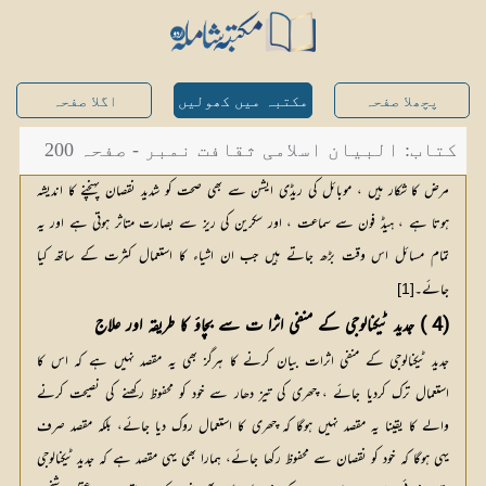
پچھلا صفحہ
مکتبہ میں کھولیں
اگلا صفحہ
کتاب: البیان اسلامی ثقافت نمبر - صفحہ 200
مرض کا شکار ہیں ، موبائل کی ریڈی ایشن سے بھی صحت کو شدید نقصان پہنچنے کا اندیشہ
ہوتا ہے ، ہیڈ فون سے سماعت ، اور سکرین کی ریز سے بصارت متاثر ہوتی ہے اور یہ
تمام مسائل اس وقت بڑھ جاتے ہیں جب ان اشیاء کا استعمال کثرت کے ساتھ کیا
جائے۔
[1]
(4 ) جدید ٹیکنالوجی کے منفی اثرا ت سے بچاؤ کا طریقہ اور علاج
جدید ٹیکنالوجی کے منفی اثرات بیان کرنے کا ہرگز بھی یہ مقصد نہیں ہے کہ اس کا
استعمال ترک کردیا جائے ، چھری کی تیز دھار سے خود کو محفوظ رکھنے کی نصیحت کرنے
والے کا یقینا یہ مقصد نہیں ہوگا کہ چھری کا استعمال روک دیا جائے، بلکہ مقصد صرف
یہی ہوگا کہ خود کو نقصان سے محفوظ رکھا جائے، ہمارا بھی یہی مقصد ہے کہ جدید ٹیکنالوجی