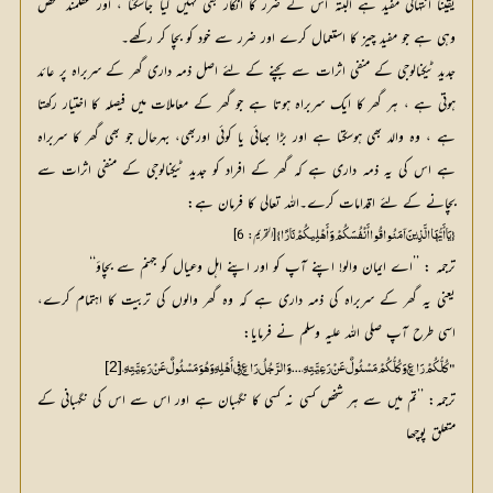
یقینا انتہائی مفید ہے البتہ اس کے ضرر کا انکار بھی نہیں کیا جاسکتا ، اور عقلمند شخص
وہی ہے جو مفید چیز کا استعمال کرے اور ضرر سے خود کو بچا کر رکھے۔
جدید ٹیکنالوجی کے منفی اثرات سے بچنے کے لئے اصل ذمہ داری گھر کے سربراہ پر عائد
ہوتی ہے ، ہر گھر کا ایک سربراہ ہوتا ہے جو گھر کے معاملات میں فیصلہ کا اختیار رکھتا
ہے ، وہ والد بھی ہوسکتا ہے اور بڑا بھائی یا کوئی اوربھی، بہرحال جو بھی گھر کا سربراہ
ہے اس کی یہ ذمہ داری ہے کہ گھر کے افراد کو جدید ٹیکنالوجی کے منفی اثرات سے
بچانے کے لئے اقدامات کرے۔اللہ تعالی کا فرمان ہے:
[التحريم: 6]
{يَا أَيُّهَا الَّذِينَ آمَنُوا قُوا أَنْفُسَكُمْ وَأَهْلِيكُمْ نَارًا}
ترجمہ : ’’اے ایمان والو! اپنے آپ کو اور اپنے اہل وعیال کو جہنم سے بچاؤ‘‘
یعنی یہ گھر کے سربراہ کی ذمہ داری ہے کہ وہ گھر والوں کی تربیت کا اہتمام کرے،
اسی طرح آپ صلی اللہ علیہ وسلم نے فرمایا:
[2]
" كُلُّكُمْ رَاعٍ وَكُلُّكُمْ مَسْئُولٌ عَنْ رَعِيَّتِهِ،... وَالرَّجُلُ رَاعٍ فِي أَهْلِهِ وَهُوَ مَسْئُولٌ عَنْ رَعِيَّتِهِ،
ترجمہ: ’’تم میں سے ہر شخص کسی نہ کسی کا نگہبان ہے اور اس سے اس کی نگہبانی کے
متعلق پوچھا