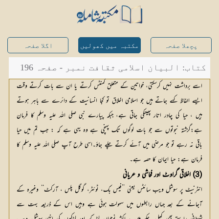
پچھلا صفحہ
مکتبہ میں کھولیں
اگلا صفحہ
کتاب: البیان اسلامی ثقافت نمبر - صفحہ 196
اسے برداشت نہیں کرسکتی، خواتین کے متعلق کمنٹس کرتے یا ان سے بات کرتے وقت
ایسے الفاظ کہے جاتے ہیں جو اسلامی اخلاق تو کجا انسانیت کے دائرے سے باہر ہوتے
ہیں ، حیا کی چادر اتار پھینکی جاتی ہے، جبکہ پیارے نبی صلی اللہ علیہ وسلم کا فرمان
ہے:گزشتہ نبوتوں سے جو بات لوگوں تک پہنچی ہے وہ یہی ہے کہ : جب تم میں حیا
باقی نہ رہے تو جو مرضی میں آئے کرتے چلے جاؤ۔اسی طرح آپ صلی اللہ علیہ وسلم کا
فرمان ہے: حیا ایمان کا حصہ ہے۔
(3) اخلاقی گراوٹ اور فحاشی و عریانی
انٹرنیٹ پر سوشل ویب سائٹس یعنی ’’فیس بک، ٹوئٹر، گوگل پلس ، آرکٹ‘‘ وغیرہ کے
آجانے کے بعد جہاں رابطوں میں سہولت ہوئی ہے وہیں اس کے ذریعہ بہت سے