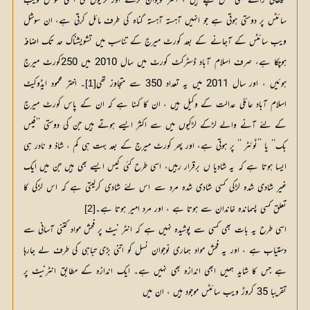
شیطانی راستے بھی کھل چکے ہیں ، اکثر نوجوان لڑکے اور لڑکیوں کی انہی سوشل ویب
سائٹس پر دوستی ہوتی ہے جو انہیں آہستہ آہستہ گناہ کی طرف مائل کرتی ہے، ان سوشل
ویب سائٹس کے آجانے کے بعد کورٹ میرج کے تناسب میں تشویشناک حد تک اضافہ
ہوچکا ہے، صرف اسلام آباد ڈسٹرکٹ کورٹ میں سال 2010 میں 250کورٹ میرج
ہوئیں ، اور سال 2011 میں یہ تعداد 350 سے متجاوز تھی
۔ اختر محمود ایڈوکیٹ 
[1]
اسلام آباد عائلی عدالت کے وکیل ہیں ، ان کا کہنا ہے کہ ان کے پاس کورٹ میرج 
کے لئے آنے والے لڑکے لڑکیوں میں سے اکثر ایسے ہوتے ہیں جن کی دوستی ’’فیس 
بک‘‘ یا ’’ٹوئٹر ‘‘ پر ہوتی ہے، اور پھر کورٹ میرج کے بعد بہت ہی کم ، شاذ و نادر ہی 
ایسا ہوتا ہے کہ یہ شادیا ں برقرار رہیں، اسی طرح کئی کیس ایسے بھی ہیں جن میں ایک 
غیر شادی شدہ لڑکی کسی شادی شدہ مرد سے اس لئے شادی کرلیتی ہے کہ اس لڑکی کا 
تعلق کسی پسماندہ خاندان سے ہوتا ہے ، اور مرد امیر ہوتا ہے۔
[2]
اسی طرح یہ بات بھی کسی سے پوشیدہ نہیں ہے کہ انٹر نیٹ پر فحش مواد کتنی آسانی سے
دستیاب ہے ، اور یہ فحش مواد ہماری نوجوان نسل کو اتنی بڑی تباہی کی طرف لے جارہا
ہے جس کا شاید ہمیں ابھی اندازہ بھی نہیں ہے۔ ایک اندازہ کے مطابق انٹرنیٹ پر
تقریبا 35 کروڑ ویب سائٹس موجود ہیں ، ان میں