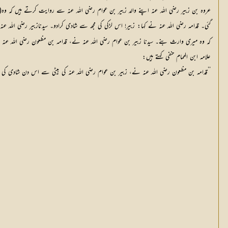
عروہ بن زبیر رضی اللہ عنہ اپنے والد زبیر بن عوام رضی اللہ عنہ سے روایت کرتے ہیں کہ وہ(ز
گئی۔ قدامہ رضی اللہ عنہ نے کہا: زبیر! اس لڑکی کی مجھ سے شادی کرادو۔ سیدنازبیر رضی اللہ عنہ ن
کہ وہ میری وارث بنے۔ سیدنا زبیر بن عوام رضی اللہ عنہ نے، قدامہ بن مظعون رضی اللہ عنہ س
علامہ ابن الھمام حنفی کہتے ہیں:
’’قدامہ بن مظعون رضی اللہ عنہ نے، زبیر بن عوام رضی اللہ عنہ کی بیٹی سے اس دن شادی کی