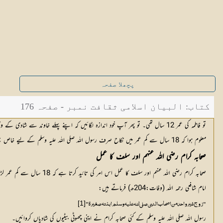
پچھلا صفحہ
کتاب: البیان اسلامی ثقافت نمبر - صفحہ 176
تو فاطمہ کی عمر 12 سال تھی۔ تو پھر آپ خود اندازہ لگائیں کہ اپنے پہلے خاوند سے شادی کے وقت فاطمہ کی کیا عمر ہوگی؟؟!! یقیناً وہ اس وقت 12 سال سے بھی چھوٹی تھیں۔
معلوم ہوا کہ 18 سال سے کم عمر میں نکاح صرف رسول اللہ صلی اللہ علیہ وسلم کے لیے خاص نہ تھا۔
صحابہ کرام رضی اللہ عنہم اور سلف کا عمل
صحابہ کرام رضی اللہ عنہم اور سلف کا عمل اس امر کی تائید کرتا ہے کہ 18 سال سے کم عمر لڑکے یا لڑکی کی شادی ہو سکتی ہے۔
امام شافعی رحمہ اللہ (وفات:204ھ) فرماتے ہیں:
[1]
"زوج غیر واحد من اصحاب النبی صلی اللہ علیہ وسلم ابنته صغیرة"
رسول اللہ صلی اللہ علیہ وسلم کے کئی صحابہ کرام نے اپنی چھوٹی بیٹیوں کی شادیاں کروائیں۔