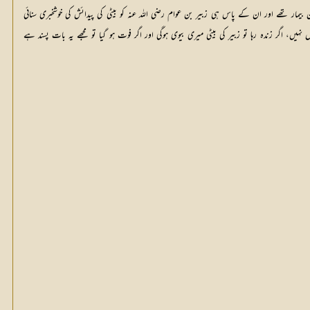
یمار تھے اور ان کے پاس ہی زبیر بن عوام رضی اللہ عنہ کو بیٹی کی پیدائش کی خوشخبری سنائی
نہیں، اگر زندہ رہا تو زبیر کی بیٹی میری بیوی ہوگی اور اگر فوت ہو گیا تو مجھے یہ بات پسند ہے