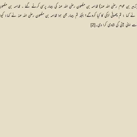
بیر بن عوام رضی اللہ عنہ) قدامہ بن مظعون رضی اللہ عنہ کی بیمار پرسی کرنے گئے ۔ قدامہ بن مظعون ب
ے کہا : تم چھوٹی لڑکی کا کیا کروگے؟ جبکہ تم بیمار بھی ہو! قدامہ بن مظعون رضی اللہ عنہ نے کہا: کیوں 
ے اپنی بیٹی کی شادی کرا دی۔
[2]