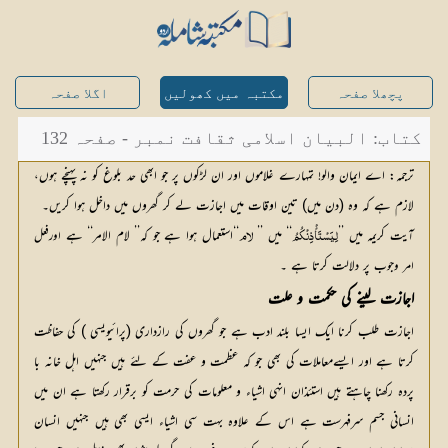
پچھلا صفحہ
مکتبہ میں کھولیں
اگلا صفحہ
کتاب: البیان اسلامی ثقافت نمبر - صفحہ 132
ترجمہ: اے ایمان والو! تمہارے غلاموں اور ان لڑکوں پر جو ابھی حد بلوغ کو نہ پہنچے ہوں،
لازم ہے کہ وہ (دن میں) تین اوقات میں اجازت لے کر گھروں میں داخل ہوا کریں۔
آیت کریمہ میں ’’
‘‘ میں ’’ 
‘‘استعمال ہوا ہے جو کہ’’ لام الامر‘‘ ہے 
اورفعل 
لِيَسْتَأْذِنْكُمُ
لام
امر وجوب
 پر دلالت کرتا ہے ۔
اجازت لینے کی حکمت و علت
اجازت طلب کرنا ایک ایسا بلند ادب ہے جو گھروں کی رازداری (پرائیویسی ) کی حفاظت
کرتا ہے اور ایسےمعاملات کی بھی جو کہ عظمت و عفت کے لئے ہیں جنہیں اہل خانہ با
پردہ رکھنا چاہتے ہیں استئذان انہی اشیاء و معلومات کی حرمت کو برقرار رکھتا ہے ان میں
انسانی جسم سرفہرست ہے اس کے علاوہ بہت سی اشیاء ایسی بھی ہیں جنہیں انسان