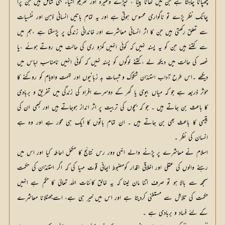
چھپانا چاہتا ہے جن میں کھانا پینا ، کپڑے وغیرہ اور گھریلو اشیاء بھی شامل ہیں جن پرا
چانک نظر پڑے تو ناگواری محسوس ہوتی ہے اور یہ تمام باتیں انسانی ذہن اور نفسیات
سے تعلق رکھتی ہیں جن کا اثر انسانی معاشرے اور خاندانی زندگی پر پڑسکتا ہے ،ہم میں
سے کتنے ہیں جن کو یہ پسند نہیں کہ کوئی انہیں کمزو ری کی حالت میں روتے ہوئے ،یا
غصہ کی حالت میں دیکھ لے ،کتنے لوگوں کو پسند نہیں کہ کوئی انہیں نامناسب لباس میں
دیکھے ۔اس طرح
آداب استئذان 
شکوک و شبہات بد زبانیوں اور تہمت واوہام کو روکنے کا 
مؤثر ذریعہ ہے جو کہ میاں بیوی یا گھر کے دوسرے افراد کی زندگی میں تفریق و بربادی 
کا باعث بن جاتے ہیں ۔ جو کہ بچوں کی تربیت پر اثر انداز ہوجاتے ہیں اور کبھی ان کی 
یتیمی کا باعث بھی بن جاتے ہیں ۔ ان تمام باتوں کا ایک ہی محور ہے اور وہ ہے 
انسان کی نظر ۔
اسلام نے معاشرے پر پڑنے والے انہی دور رس نتائج کا مکمل احاطہ کیا اور اس میں
رہنے والوں کی عقلی اور اخلاقی اقدار کومضبوط ایمانی قوت مہیا کی کہ اگر استئذان کی حکمت
سمجھ سے بالا ہو تو صرف اتنا مان لینا کہ یہ خالق کائنات اللہ تعالیٰ کا حکم ہے انہیں
حکمت کی تلاش سے مستغنی کردیتا ہے اور اس میں خیر ہی ہے، اسےجھٹلانا معاشرے
کے لئے فساد و بربادی ہے ۔