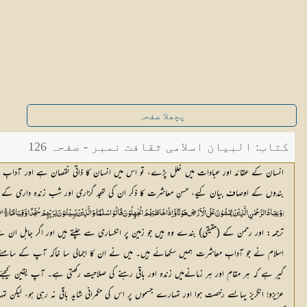
پچھلا صفحہ
کتاب: البیان اسلامی ثقافت نمبر - صفحہ 126
انسان کے عقائد اور عبادات میں خلل پڑے، تو اس میں انسان کا ذاتی نقصان ہے اور آدابِ معاش
بندوں کے اوصاف بیان کیے، حسنِ معاشرت کا ذکر ان کی تہجد گزاری اور شب زندہ داری کے 
[الفر
[وَعِبَادُ الرَّحْمٰنِ الَّذِيْنَ يَمْشُوْنَ عَلَي الْاَرْضِ هَوْنًا وَّاِذَا خَاطَبَهُمُ الْجٰهِلُوْنَ قَالُوْا سَلٰمًا ؀ وَالَّذِيْنَ يَبِيْتُوْنَ لِرَبِّهِمْ سُجَّدًا وَّقِيَامًا ؀]
ترجمہ: اور رحمن کے (حقیقی) بندے وہ ہیں جو زمین پر انکساری سے چلتے ہیں اور اگر جاہل ان سے 
اسلام نے جو آدابِ معاشرت ہمیں سکھائے ہیں۔ میں نے ان کا اجمالی سا خاکہ آپ کے سامنے 
گیر ہے کہ ہر مقام اور ہر زمانےمیں زندہ اور باقی رہنے کی صلاحیت رکھتی ہے۔ آپ یقین کیجئے
عزیزو! انگریز یہاںسے رخصت ہوا اور تمہارے جسموں پر اس کی حکمرانی شاید باقی نہ رہی ہو، لیکن