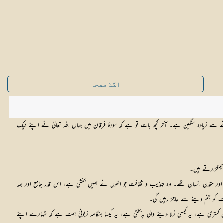
اگلا صفحہ
 سے زیادہ سنگین ہے۔ آخر کچھ بات تو ہے کہ سورۂ فرقان میں جہاں اللہ تعالیٰ نے اپنے نیک
تیںگزارتے ہیں۔
اور متمدن انسان تھے۔ وہ تہذیب و ثقافت جو انہوں نے ہمیں بخشی ہے، اس قدر جامع اور ہمہ
فت کو جنم دینے سے عاجز رہیں گی۔
 کمتری ہے، یہ کیسی رُلا دینے والی بدبختی ہے، یہ کیسا ہنگامہ زبونیٔ ہمت ہے کہ تمہارے اپنے