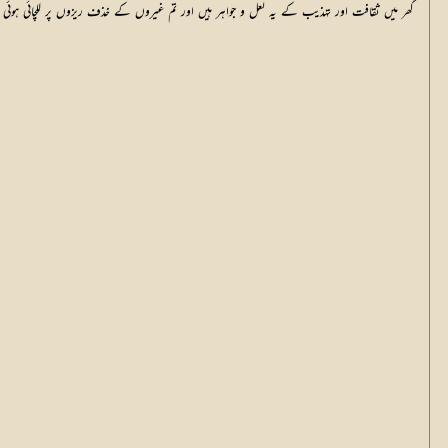
گھر میں ثقافت اور تہذیب کے یہ لعل و جواہر ہیں اور تم غیروں کے خذف ریزوں پر للچائی ہوئی ن