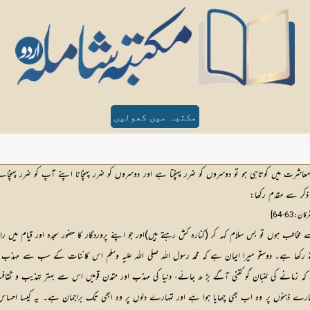
مکتبہ میں کھولیں
رت میں کوتاہی ہو تو دوسروں کو ضرر پہنچتا ہے اور دوسروں کو ضرر پہنچانا اپنے آپ کو ضرر پہنچانے
ذکر سے مقدم رکھا:
قان:63-64]
مخاطب ہوں تو بس سلام کہہ کر (کنارہ کش رہتے ہیں)اور جو اپنے پروردگار کا حضور سجدہ اور قیام میں را
رکھا ہے۔ دوستو میرا ایمان ہے کہ محمد رسول اللہ صلی اللہ علیہ وسلم اس کائنات کے سب سے مہذب 
 کہ زمانے کی لنبان گو کتنی آگے بڑ ھ جائے، دنیا کی مہذب اور متمدن قومیں اس سے بہتر تہذیب و ثقا
 تمہارے ذہنوں پر وہ اب بھی چھایا ہوا ہے اور تمہارے دلوں پر وہ ابھی تک براجمان ہے۔ یہ کیسا احساس