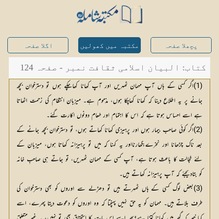
پچھلا صفحہ
مکتبہ میں کھولیں
اگلا صفحہ
کتاب: البیان اسلامی ثقافت نمبر - صفحہ 124
(1)اگر کسی کے ہاں آپ مہمان ٹھہریں اور آپ کھانا کھاچکے ہوں تو دسترخوان بچھ
جانے پر یہ اطلاع دینا کہ کھانا کھاچکا ہوں، مذموم ہے۔ میزبان انتظام کی زحمت اٹھاتا
ہے اسے احساس ہوتا ہے کہ اس کا اہتمام اور طعام دونوں اکارت گئے۔
(2)اگر کوئی صاحب بیمار ہوں اور پرہیزی کھانا کھاتے ہوں، تو دسترخوان بچھ جانے کے
بعد ناک چڑھانا اور نخرےبگھارنااور یہ کہنا کہ میں تو پرہیزانہ کھاتا ہوں، میزبان کے
لئے خجالت کا باعث ہوتا ہے، آپ کسی کے مہمان ٹھہریں، تو جاتے ہی صاحبِ خانہ
کو بتادیجئے کہ آپ پرہیزانہ کھاتے ہیں۔
(3)بعض لوگ کسی کے ہاں ٹھہرتے ہیں تو دھڑلے سے اوروں کو بھی دسترخوان کی
طرف بلاتے ہیں۔ مہمان کو یہ حق نہیں پہنچتا کہ وہ اوروں کو دعوت دیتا پھرے، اسے
کیا خبر کہ گھر میں کھانا کتنا ہے؟پھر اسے اس بات کا استحقاق بھی تو نہیں، یہ غیر متعلق