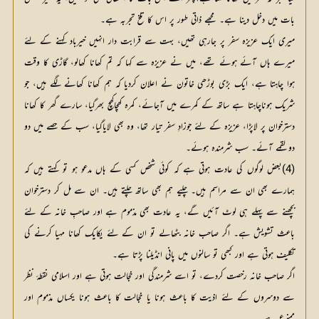
بات میں دخل دینا ہے۔ مجھے ذاتی طور پر اس کا تلخ تجربہ ہے۔
میری ایک عزیزہ سفر پر جارہی تھیں، بہت سے قرابت دار انہیں خیرباد کہنے کے لئے
میرے ہاں آئے ہوئے تھے، میں نے عزیزہ سے کہا کہ تم کھانا کھالو، گاڑی کا وقت
ہوا چاہتا ہے، ایک بڑی بوڑھی خاتون نے اعلان کردیا کہ ہم کھانا کھانے لگے ہیں، جو
شریک ہوناچاہتا ہے ساتھ کے کمرے میں آجائے، کمرہ کھچاکھچ بھرگیا، سارے گھر کا کھانا
دسترخوان پر لاپڑا، عزیزہ کے لئے جوزادِ سفر تیار تھا، وہ بھی لایاگیا، سب کے حصے میں دو
دو لقمے آئے۔ سب شرمندہ ہوئے۔
(4)بعض لوگوں کی عادت ہوتی ہے کہ کوئی شخص کسی کے ہاں مدعو ہو تو کہتے ہیں کہ
ہمارے بھی ان سے مراسم ہیں۔ چلیے ہم بھی ساتھ چلتے ہیں۔ ان سے مل کر دسترخوان
بچھنے سے پہلے ہی لوٹ آئیں گے، یہ عادت بھی مذموم ہے اور صاحبِ خانہ کے لئے
باعث تشویش ہے۔ اگر صاحب خانہ بٹھالے تو ان کے لئے یکایک کھانا مہیا کرنے کی
تکلیف ہوتی ہے اور کبھی تو سالنوں میں پانی انڈیلنا پڑتا ہے۔
اگر صاحب خانہ رخصت کردے، تو اسے شرمندگی اور خجالت ہوتی ہے اور اسلامی نقطۂ نظر
سے دوسروں کے لئے اذیت کا باعث ہونا یا خجالت کا باعث ہونا یکساں مذموم اور