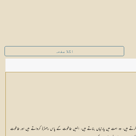
اگلا صفحہ
ر کرتے ہیں، وہ امت میں پارٹیاں بناتے ہیں، انہیں طاغوت کے پاس رجسٹرڈ کرواتے ہیں اور طاغوت