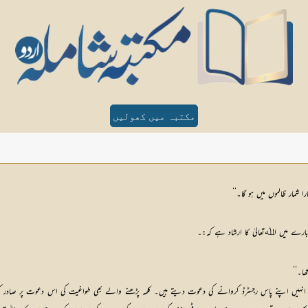
مکتبہ میں کھولیں
 شمار ظالموں میں ہو گا۔‘‘
 بارے میں اﷲتعالیٰ کا ارشاد ہے کہ:۔
ا۔‘‘
 اور انہیں اپنے پاس رجسٹرڈ کروانے کی دعوت دیتے ہیں۔ کلمہ پڑھنے والے بھی طواغیت کی اس دعوت پر صاد