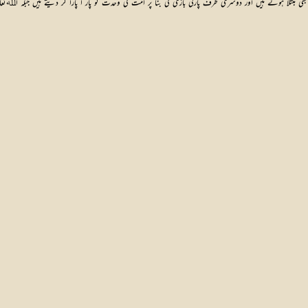
تلا ہوتے ہیں اور دوسری طرف پارٹی بازی کی بنا پر امت کی وحدت کو پار ا پارا کر دیتے ہیں جبکہ اﷲتعال