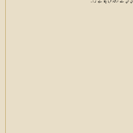
یٰ ان سے ارشاد فرما چکا ہے کہ:۔