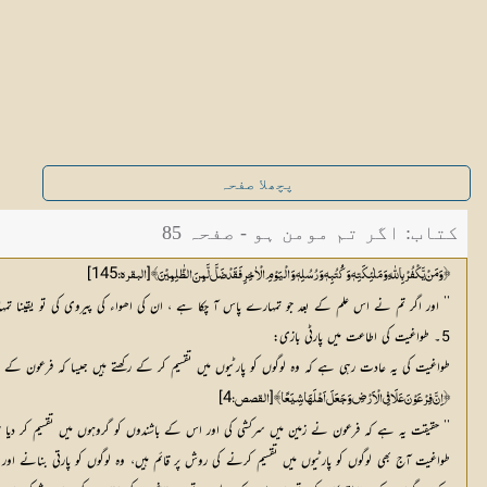
پچھلا صفحہ
کتاب: اگر تم مومن ہو - صفحہ 85
]
145
[
﴿ وَمَنْ یَّکْفُرْ بِاللّٰہِ وَمَلٰئِکَتِہٖ وَکُُتُبِہٖ وَرُسُلِہٖ وَالْیَوْمِ الْاٰخِرِ فَقَدْ ضَلَّ لَّمِنَ الظّٰلِمِیْنَ﴾
البقرہ:
’’ اور اگر تم نے اس علم کے بعد جو تمہارے پاس آ چکا ہے ، ان کی اھواء کی پیروی کی تو یقینا تمہارا
5۔ طواغیت کی اطاعت میں پارٹی بازی:
طواغیت کی یہ عادت رہی ہے کہ وہ لوگوں کو پارٹیوں میں تقسیم کر کے رکھتے ہیں جیسا کہ فرعون کے
]
4
[
﴿ اِنَّ فِرْعَوْنَ عَلَا فِی الْاَرْضِ وَجَعَلَ اَھْلَھَا شِیَعًا﴾
القصص:
’’ حقیقت یہ ہے کہ فرعون نے زمین میں سرکشی کی اور اس کے باشندوں کو گروہوں میں تقسیم کر دیا تھ
طواغیت آج بھی لوگوں کو پارٹیوں میں تقسیم کرنے کی روش پر قائم ہیں، وہ لوگوں کو پارتی بنانے