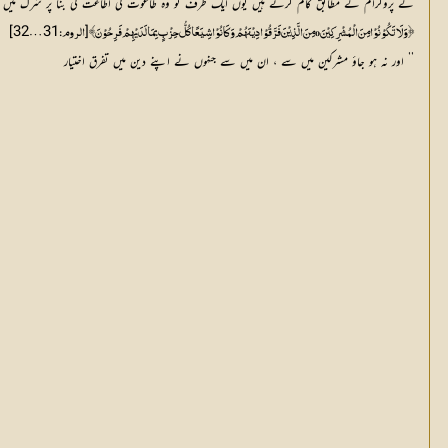
کے پروگرام کے مطابق کام کرتے ہیں یوں ایک طرف تو وہ طاغوت کی اطاعت کی بنا پر شرک میں بھی مب
]
31…32
[
﴿ وَلَا تَکُوْنُوْا مِنَ الْمُشْرِکِیْنَ o مِنَ الَّذِیْنَ فَرَّقُوْا دِیْنَھُمْ وَکَانُوْا شِیَعًا کُلُّ حِزْبٍ بِمَا لَدَیْھِمْ فَرِحُوْنَ ﴾
الروم:
’’ اور نہ ہو جاؤ مشرکین میں سے ، ان میں سے جنہوں نے اپنے دین میں تفرق اختیار