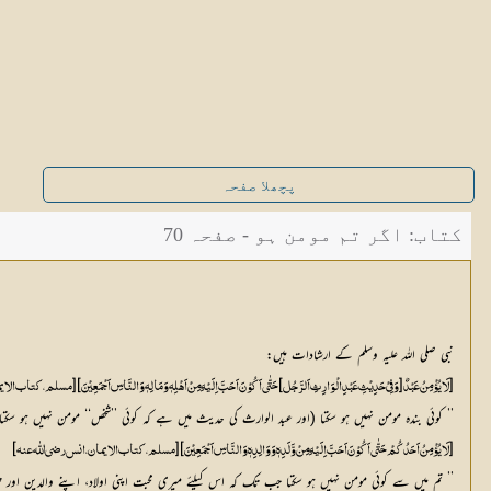
پچھلا صفحہ
کتاب: اگر تم مومن ہو - صفحہ 70
نبی صلی اللہ علیہ وسلم کے ارشادات ہیں:
[
]
]
[
[
لَا یُؤْمِنُ عَبْدٌ 
وَفِیْ حَدِیْثِ عَبْدِ الْوَارِثِ اَلرَّجُل
 حَتّٰی اَکُوْنَ اَحَبَّ اِلَیْہِ مِنْ اَھْلِہٖ وَمَالِہٖ وَالنَّاسِ اَجْمَعِیْنَ
مسلم، کتاب الایمان
’’ کوئی بندہ مومن نہیں ہو سکتا (اور عبد الوارث کی حدیث میں ہے کہ کوئی ’’شخص‘‘ مومن نہیں ہو سک
]
[
]
[
لَا یُؤْمِنُ اَحَدُکُمْ حَتّٰی اَکُوْنَ اَحَبَّ اِلَیْہِ مِنْ وَّلَدِہٖ وَوَالِدِہٖ وَالنَّاسِ اَجْمَعِیْنَ
مسلم، کتاب الایمان، انس رضی اللّٰه عنہ
’’ تم میں سے کوئی مومن نہیں ہو سکتا جب تک کہ اس کیلئے میری محبت اپنی اولاد، اپنے والدین اور ت