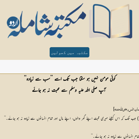
مکتبہ میں کھولیں
کوئی مومن نہیں ہو سکتا جب تک اسے ’’سب سے زیادہ‘‘
 آپ صلی اللہ علیہ وسلم سے محبت نہ ہو جائے
]
، انس رضی اللّٰه عنہ
تا) جب تک کہ اس کیلئے میری محبت اپنے گھر والوں، اپنے مال اور تمام انسانوں سے زیادہ نہ ہو جائے۔‘‘
مام انسانوں سے زیادہ نہ ہو جائے۔‘‘