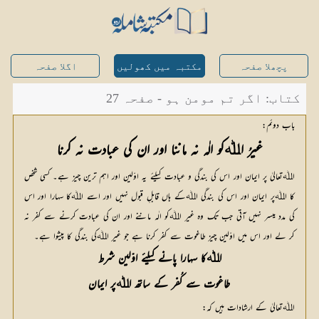
پچھلا صفحہ
مکتبہ میں کھولیں
اگلا صفحہ
کتاب: اگر تم مومن ہو - صفحہ 27
باب دوئم:
غیرُ اﷲکو الٰہ نہ ماننا اور ان کی عبادت نہ کرنا
اﷲتعالیٰ پر ایمان اور اس کی بندگی و عبادت کیلئے یہ اوّلین اور اہم ترین چیز ہے۔ کسی شخص
کا اﷲپر ایمان اور اس کی بندگی اﷲکے ہاں قابلِ قبول نہیں اور اسے اﷲکا سہارا اور اس
کی مدد میسر نہیں آتی جب تک وہ غیر اﷲکو الٰہ ماننے اور ان کی عبادت کرنے سے کفر نہ
کر لے اور اس میں اوّلین چیز طاغوت سے کفر کرنا ہے جو غیر اﷲکی بندگی کا پیشوا ہے۔
اﷲکا سہارا پانے کیلئے اوّلین شرط
طاغوت سے کُفر کے ساتھ اﷲپر ایمان
اﷲتعالیٰ کے ارشادات ہیں کہ: