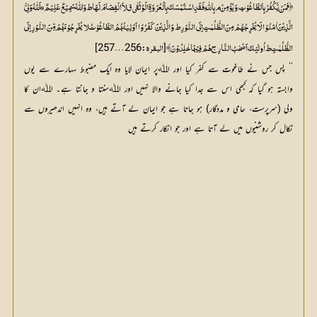
﴿ فمَنْ یَّکْفُرْ بِالطَّاغُوْتِ وَیُؤْمِنْ م بِاللّٰہِ فَقَدِ اسْتَمْسَکَ بِالْعُرْوَۃِ الْوُثْقٰی ق لاَ انْفِصَامَ لَھَا ط وَاللّٰہُ سَمِیْعٌ عَلِیْمٌ o اَللّٰہُ وَلِیُّ
الَّذِیْنَ اٰمَنُوْا لَا یُخْرِجُھُمْ مِنَ الظُّلُمٰتِ اِلَی النُّوْرِ ط وَالَّذِیْنَ کَفَرُوْا اَوْلِیٰئُھُمُ الطَّاغُوْتُ لا یُخْرِجُوْنَھُمْ مِّنَ النُّوْرِ اِلَی
]
:256…257
[
الظُّلُمٰتِ ط اُولٰئِکَ اَصْحٰبُ النَّارِ ج ھُمْ فِیْھَا خٰلِدُوْنَ﴾
البقرہ
’’ پس جس نے طاغوت سے کفر کیا اور اﷲپر ایمان لایا وہ ایک مضبوط سہارے سے یوں
وابستہ ہو گیا کہ کبھی اس سے جدا کیا جانے والا نہیں اور اﷲسنتا و جانتا ہے۔ اﷲان کا
ولی (سرپرست، حامی و مددگار) ہو جاتا ہے جو ایمان لے آتے ہیں، وہ انہیں اندھیروں سے
نکال کر روشنیوں میں لے آتا ہے اور جو انکار کرتے ہیں