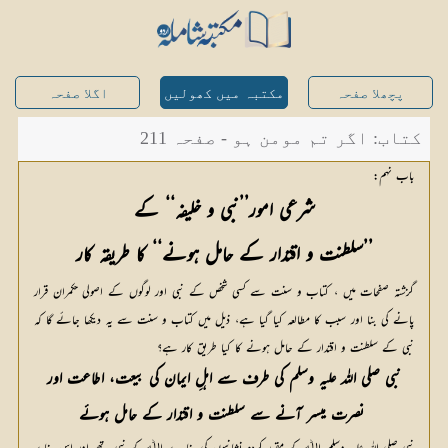
پچھلا صفحہ
مکتبہ میں کھولیں
اگلا صفحہ
کتاب: اگر تم مومن ہو - صفحہ 211
باب نہم:
’’سلطنت و اقتدار کے حامل ہونے‘‘ کا طریقہ کار
گزشتہ صفحات میں ، کتاب و سنت سے کسی شخص کے نبی اور لوگوں کے اصولی حکمران قرار
پانے کی بنا اور سبب کا مطالعہ کیا گیا ہے، ذیل میں کتاب و سنت سے یہ دیکھا جائے گا کہ
نبی کے سلطنت و اقتدار کے حامل ہونے کا کیا طریق کار ہے؟
نبی صلی اللہ علیہ وسلم کی طرف سے اہلِ ایمان کی بیعت، اطاعت اور
 نصرت میسر آنے سے سلطنت و اقتدار کے حامل ہوئے