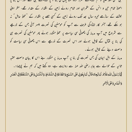
نبی صلی اللہ علیہ وسلم اﷲکے مقرر کردہ نشانیوں کی بنا ء پر اﷲکے نبی تھے اور اس بنا پر
اصولاً تمام جن و انس کے حکمران اور تمام روئے زمین کے اقتدار کے حقدار تھے، مگر اپنی
بعثت کے ساڑھے تیرہ سال بعد تک روئے زمین کے کسی حصے پر اقتدار کے ’’عملاً حامل’‘ نہ
ہو سکے تھے، آخر کار اﷲکی طرف سے آپ کو مومنین کی نصرت میسر آئی جس کے ذریعے
سے شروع میں آپ مدینہ کی چھوٹی سی ریاست پر عملاً مقتدر ہوئے پھر مومنین کی نصرت ہی
کی بنا پر قتال کے قابل ہوئے اور اس نصرت کے ذریعے سے اس چھوٹی سی ریاست کو
وسعت دینے کے قابل ہوئے۔
مدینہ کے اہلِ ایمان کی جس نصرت کی بنا پر آپ مدینہ پر مقتدر بنے اس کا بیان وسعت عقبہ
ثانیہ کے حوالے سے جابر رضی اللہ عنہ سے روایت ہے، وہ کہتے ہیں کہ ہم نے پوچھا:۔
[
وَالْیُسْرِ وَعَلَی الْاَمْرِ