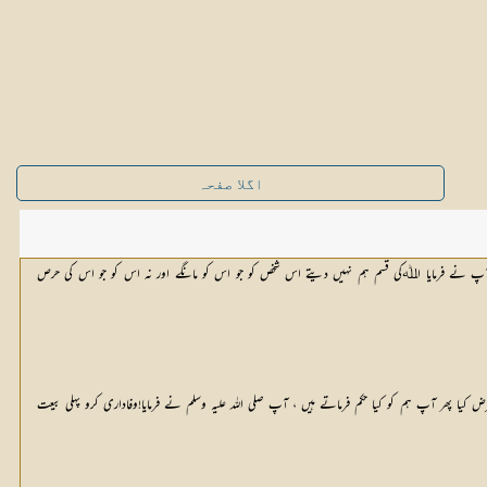
اگلا صفحہ
 نے فرمایا اﷲکی قسم ہم نہیں دیتے اس شخص کو جو اس کو مانگے اور نہ اس کو جو اس کی حرص
یا پھر آپ ہم کو کیا حکم فرماتے ہیں ، آپ صلی اللہ علیہ وسلم نے فرمایا!وفاداری کرو پہلی بیعت