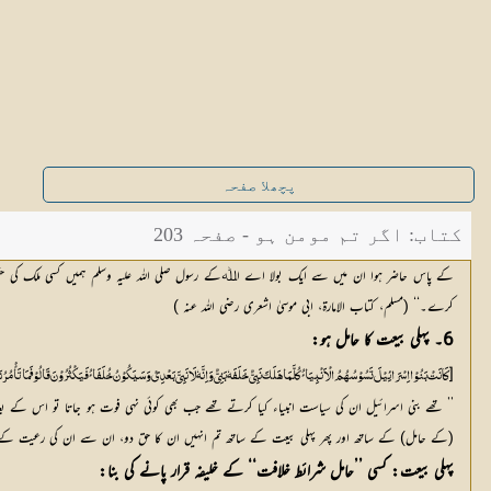
پچھلا صفحہ
کتاب: اگر تم مومن ہو - صفحہ 203
کے پاس حاضر ہوا ان میں سے ایک بولا اے اﷲکے رسول صلی اللہ علیہ وسلم ہمیں کسی ملک کی ح
کرے۔‘‘ (مسلم، کتاب الامارۃ، ابی موسیٰ اشعری رضی اللہ عنہ )
6۔ پہلی بیعت کا حامل ہو:
[
کَانَتْ بَنُوْا اِسْرَائِیْلَ تَسُوْسُھُمُ الْاَنْبِیَائُ کُلَّمَا ھَلَکَ نَبِیٌّ خَلَفَہٗ بَنِیٌّ وَاِنَّہٗ لَا نَبِیَّ بَعْدِیْ وَسَیَکُوْنُ خُلَفَائُ فَیَکْثُرُوْنَ قَالُوْ فَمَا تَأْمُ
’’ تھے بنی اسرائیل ان کی سیاست انبیاء کیا کرتے تھے جب بھی کوئی نہی فوت ہو جاتا تو اس کے بعد
(کے حامل) کے ساتھ اور پھر پہلی بیعت کے ساتھ تم انہیں ان کا حق دو، ان سے ان کی رعیت کے
پہلی بیعت: کسی ’’حامل شرائط خلافت‘‘ کے خلیفہ قرار پانے کی بنا: