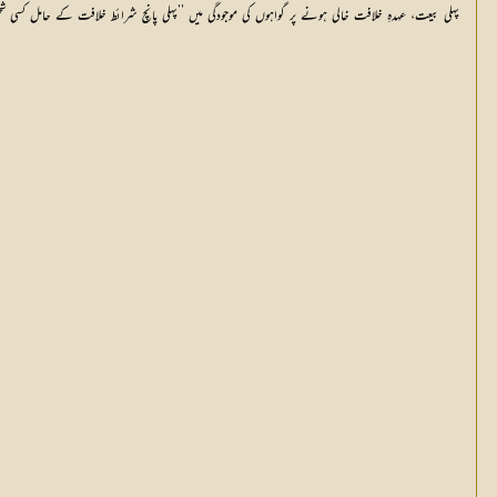
پہلی بیعت، عہدہِ خلافت خالی ہونے پر گواہوں کی موجودگی میں ’’پہلی پانچ شرائط خلافت کے حا