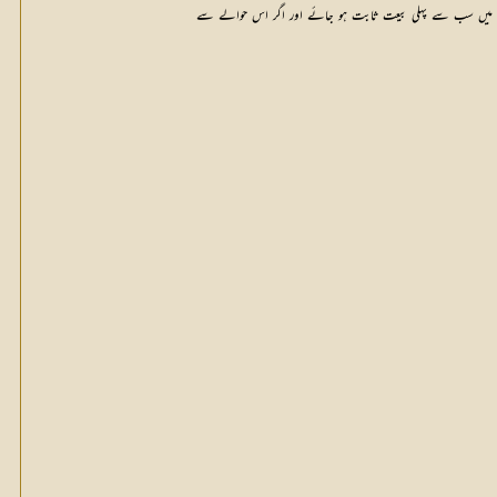
امت میں سب سے پہلی بیعت ثابت ہو جائے اور اگر اس حوالے سے