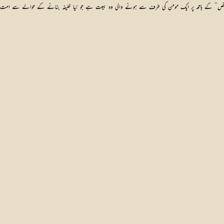
مل کسی شخص‘‘ کے ہاتھ پر ایک مومن کی طرف سے ہونے والی وہ بیعت ہے جو نیا خلیفہ بنانے کے حوالے سے 