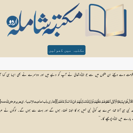
مکتبہ میں کھولیں
کومت دے دیجئے ان ملکوں میں سے جو اﷲتعالیٰ نے آپ کو دئیے ہیں اور دوسرے نے بھی ایسا ہی کہا آپ
]
[
]
رُنَا قَالَ فُوْا بِبَیْعَۃِ الْاَوَّلِ اَعْطُوْھُمْ حَقَّھُمْ فَاِنَّ اللّٰہَ سَائِلُھُمْ عَنْ مَّا اسْتَرْعَاھُمْ
بخاری، باب احادیث الانبیائ۔ ابی ہریرہ رضی اللّٰه عنہ 
 نبی ہی آتا تھا، میرے بعد کوئی نبی نہیں ہو گا البتہ خلفاء ہوں گے اور بہت سے ہوں گے۔ لوگوں نے عرض ک
 بارے میں اﷲپوچھے گا۔‘‘