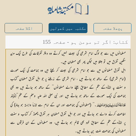
پچھلا صفحہ
مکتبہ میں کھولیں
اگلا صفحہ
کتاب: اگر تم مومن ہو - صفحہ 155
مسلمانوں میں سے جو لوگ امام شرعی کی بیعت نہیں کرتے وہ دیگر تفرقات کی طرح ایک مزید
سنگین تفرق میں تو مبتلا ہیں لیکن پھر بھی مسلمان ہیں۔
اہل تفرق مسلمانوں میں سے جو امام شرعی کی بیعت کر لیتے ہیں وہ جماعت کی ایک صورت
(امام شرعی) کے ساتھ ہو جاتے ہیں ، امام شرعی کے نہ ملنے پر جو اہل تفرق مسلمان’’کتاب
و سنت پہ اﷲکے حکم کے مطابق چلنے والے مسلمانوں‘‘ کے ساتھ ہو جاتے ہیں وہ بھی
جماعت کی ایک صورت کے ساتھ ہو جاتے ہیں اور نبی صلی اللہ علیہ وسلم کے حکم’’
۔‘‘ (مسلمانوں کی جماعت اور ان کے امام سے لازماً وابستہ ہو جاؤ) کی 
جَمَاعَۃَ الْمُسْلِمِیْنَ وَاِمَامَھُمْ
اطاعت کرنے والے ہو جاتے ہیں اور جو اہل تفرق مسلمان ہر تفرق چھوڑ کر کتاب و سنت 
پر اﷲکے حکم کے مطابق خود بھی قائم ہو جاتے ہیں، وہ مسلمانوں کے ان فرقوں سے 
مسلمانوں کی جماعت ملت بن جاتے ہیں۔