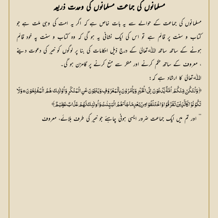
مسلمانوں کی جماعت مسلمانوں کی وحدت ذریعہ
مسلمانوں کی جماعت کے حوالے سے یہ بات خاص ہے کہ اگر یہ امت کی وہی ملت ہے جو
کتاب و سنت پر قائم ہے تو اس کی ایک نشانی یہ ہو گی کہ وہ کتاب و سنت پہ خود قائم
ہونے کے ساتھ ساتھ اﷲتعالیٰ کے درج ذیل احکامات کی بنا پر لوگوں کو خیر کی دعوت دینے
، معروف کے ساتھ حکم کرنے اور منکر سے منع کرنے پر گامزن ہو گی۔
اﷲتعالیٰ کا ارشاد ہے کہ:
﴿ وَلْتَکُنْ مِّنْکُمْ اُمَّۃٌ یَّدْعُوْنَ اِلَی الْخَیْرِ وَیَاْمُرُوْنَ بِالْمَعْرُوْفِ وَیَنْھَوْنَ عَنِ الْمُنْکَرِ وَاُوْلٰئِکَ ھُمُ الْمُفْلِحُوْنَ o وَلَا
تَکُوْنُوْا کَالَّذِیْنَ تَفَرَّقُوْا وَاخْتَلَفُوْا مِنْ بَعْدِ مَاجَآئَ ھُمُ الْبَیِّنٰتُ وَاُولٰئِکَ لَھُمْ عَذَابٌ عَظِیْمٌ﴾
’’ اور تم میں ایک جماعت ضرور ایسی ہونی چاہئے جو خیر کی طرف بلائے، معروف