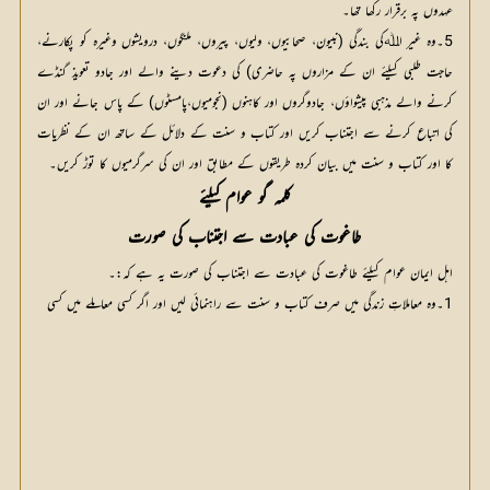
عہدوں پہ برقرار رکھا تھا۔
5۔وہ غیر اﷲکی بندگی (نبیون، صحابیوں، ولیوں، پیروں، ملنگوں، درویشوں وغیرہ کو پکارنے،
حاجت طلبی کیلئے ان کے مزاروں پہ حاضری) کی دعوت دینے والے اور جادو تعویذ گنڈے
کرنے والے مذہبی پیشواؤں، جادوگروں اور کاہنوں (نجومیوں،پامسٹوں) کے پاس جانے اور ان
کی اتباع کرنے سے اجتناب کریں اور کتاب و سنت کے دلائل کے ساتھ ان کے نظریات
کا اور کتاب و سنت میں بیان کردہ طریقوں کے مطابق اور ان کی سرگرمیوں کا توڑ کریں۔
کلمہ گو عوام کیلئے
طاغوت کی عبادت سے اجتناب کی صورت
اہل ایمان عوام کیلئے طاغوت کی عبادت سے اجتناب کی صورت یہ ہے کہ:۔
1۔وہ معاملاتِ زندگی میں صرف کتاب و سنت سے راہنمائی لیں اور اگر کسی معاملے میں کسی