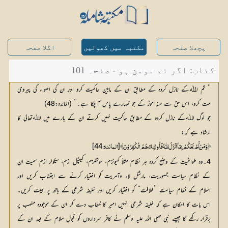
پچھلا صفحہ
مکتبہ میں کھولیں
اگلا صفحہ
کتاب: اگر تم مومن ہو - صفحہ 101
’’ تم اﷲکے نازل کردہ کے مطابق ان کے مابین حاکمیت کرو اور ان کی اھواء کی پیروی
مت کرو، اس حق سے منہ موڑ کے جو تمہارے پاس آ چکا ہے۔‘‘ (المائدہ:48)
جو لوگ اﷲکے نازل کردہ کے مطابق حاکمیت نہیں کرتے ان کے بارے میں اﷲتعالیٰ کا
ارشاد ہے کہ:
]
44
[
﴿ وَمَنْ لَّمْ یَحْکُمْ بِمَآ اَنْزَلَ اللّٰہُ فَاُولٰئِکَ ھُمُ الْکٰفِرُوْنَ ﴾
المائدہ:
4۔وہ طواغیت کے وضع کردہ ہر نظام مثلاً کمیونزم، سوشلزم، کیپٹل ازم، سیکولر ازم سمیت ان
کے نظام سیاست جمہوریت، مارشل لاء وآمریت کو اختیار کرنے سے اجتناب کریں اور
اسلام کے نظام سیاست ’’خلافت‘‘ کو اختیار کریں اور خلیفہ شرعی کے ہاتھ پر بیعت کریں۔
اس بات کا امکان ہے کہ خلیفہ شرعی انہیں امیر کا خطاب دے کر ان کے موجودہ منصب پر
برقرار رکھے گا جیسے نبی صلی اللہ علیہ وسلم نے کافر سرداروں کو قبول سلام کے بعد ان کے