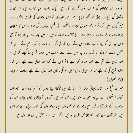
تو وہ اس نوجوان کی طرف توجہ کرنے لگا۔ میں ایک رات سویا خواب میں اللہ سبحانہ
وتعالیٰ کی زیارت ہوئی تو مجھے فرمایا: تم ا س بغدادی کو اس نوجوان کی طرف دیکھنے سے
منع کیوں نہیں کرتے؟ مجھے میری عزت وعظمت کی قسم،امردوں کی طرف اس کا میلان
ہوتا ہے جو مجھ سے دور ہوتا ہے۔ ابویعقوب فرماتے ہیں : میں نیند سے بیدار ہوا تو صبح
اس بغدادی کو اپنا خواب سنایا اس نے سرد آہ لی،گرا اور فوت ہو گیا۔ ہم نے ا س کو
غسل دے کر دفنا دیا ایک ماہ بعد میں نے اسے خواب میں دیکھا تو پوچھا کیسے گزری ؟
اللہ تعالیٰ نے تم سے کیسا معاملہ کیا ہے ؟تو اس نے کہا اللہ تعالیٰ نے مجھے اس قدر
زجرو توبیخ کی کہ مجھے ڈر ہوا میری رہائی نہیں ہو گی۔لیکن اللہ تعالیٰ نے مجھے معاف کر دیا۔
(ذم الھوی )
حضرت شیخ عبد القادر جیلانی رحمہ اللہ فرماتے ہیں لوگو!اپنے دلوں کو صنم کدہ مت بناؤ،اللہ
تعالیٰ فرشتوں سے زیادہ غیرت مند ہیں۔جس گھر میں تصاویر آویزاں ہوں وہاں اللہ کی
رحمت کے فرشتے داخل نہیں ہوتے تو جس دل میں دوسروں کی محبت رچی بسی ہو اس
میں اللہ تعالیٰ اپنی محبت کا بیج کس طرح بو ئیں گے۔اس لئے عشق بازی اور دل میں