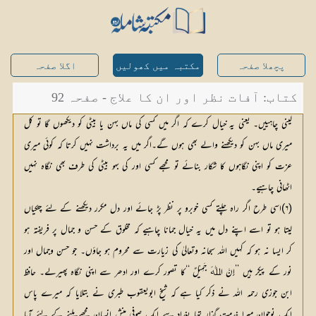
پچھلا صفحہ
مکتبہ میں کھولیں
اگلا صفحہ
کتاب: آفات نظر اور ان کا علاج - صفحہ 92
لینی چاہییں۔ یعنی یہ خیال کرے کہ اگر میں کسی کی ماں بہن یا بیٹی کو دیکھوں گا تو کل
میری ماں بہن کو دیکھنے والے بھی ہوں گے۔اگر میں یہ برداشت نہیں کرتا کہ کوئی میری
عزت کو اپنی نگاہوں کا شکار بنائے تو مجھے کسی اور کی بہو بیٹی کی طرف بھی نگاہ نہیں
اٹھانی چاہیے۔
(۶)اسی طرح اگر راہ چلتے کسی خوبرو پر نظر پڑ جائے اور دل مکرر دیکھنے کے لئے چٹکیاں
لیتا ہو تو اسے اپنے دل میں یہ خیال جمانا چاہیے کہ مخلوق کے حسن و جمال پر فریفتہ ہو
کر ایسا نہ ہو کہ کہیں اللہ سبحانہ وتعالیٰ کی زیارت سے محروم ہو جاؤں۔ جو حسن وجمال اور
نور کے پیکر ہیں ’’إِنَّ اﷲَ جَمِیْلٌ ‘‘کا تصور کرے اور ادھر سے اپنی نگاہ پھیرلے۔ حافظ
ابن جوزی رحمہ اللہ نے ذکر کیا ہے کہ شیخ ابویعقوب طبری نے بتلایا کہ میرے پاس
ایک نوجوان میرا خدمت گذار تھا بغداد سے ایک صوفی منش انسان مجھے ملنے کے لئے آیا