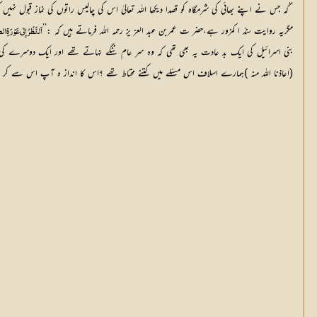
’’کہ جس نے اپنے بھائی کی شرمگاہ کو قصدا دیکھا اللہ تعالیٰ اس کی چالیس راتوں کی نماز قبول نہیں
مگریہ روایت سندً ا کمزور ہے،حضر ت عمربن عبد العز یز رحمہ اللہ فرماتے ہیں کہ :’’
اَلنَّظْرُ إِلٰی عَوْرَۃِ الصّ
(اعاذنا اللہ منہ )ہمارے اسلاف اس مسئلے میں کتنے محتاط تھے ؟اس کا انداز ہ آپ اس سے کر سکتے 