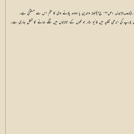
۔(
 :ص۱۶۲ ج۶)البتہ والدین یا دودھ پلانے والی کا حکم اس سے مستثنیٰ ہے۔
شعب الا یمان
تھے(بخاری: ص۴۲ ج۱)اس کے لئے انہوں نے ’’حمام‘‘بھی بنا رکھے تھے۔ آج بھی یورپ کی اندھی تقلید میں فائیو سٹار ہو ٹلوں کے تالابوں میں ننگے نہانے کا شغل جاری ہے۔