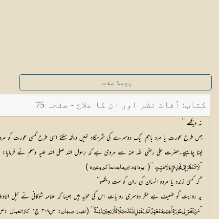
پچھلا صفحہ
کتاب: آفات نظر اور ان کا علاج - صفحہ 75
نہ دیکھے ‘‘
جس طرح عورت یا مرد باہم ایک دوسرے کی شرمگاہ نہیں دیکھ سکتے اسی طرح کسی عورت کو مرد کی
لینا چاہیے۔حضرت علی رضی اللہ عنہ سے مروی ہے کہ رسول اللہ صلی اللہ علیہ وسلم نے فرمایا:
 )
 ‘‘( 
’’
لَا تَنْظُرْ إِلٰی فَخِذِ حَیٍّ وَلَا مَیِّتٍ
ابو داؤد،ابن ماجہ،حاکم وغیرہ
’’کہ کسی زندہ یا مردہ انسان کی ران کو مت دیکھو‘‘
یہ روایت گو ضعیف ہے مگر دوسری روایات اس کی مؤید ہیں جیسا کہ علامہ شوکانی نے نیل الاوطار( ص۵ ج۲ )میں کہا ہے۔مولانا عبد الحی لکھنوی نے نقل کیا ہے کہ اجنبی عورت کی ہڈیوں کو دیکھنا بھ
’’
‘‘ (
: ص۳۰۸ ج۲ 
 :ص۳۳۰ج۵
مَنْ نَظَرَ إِلٰی عَوْرَۃِ أَخِیْہِ مُتَعَمِّدًا لَمْ یَقْبَلِ اللّٰہُ لَہٗ صَلَاۃَ أَرْبَعِیْنَ لَیْلَۃً 
اخبار اصبھان
کنز العمال