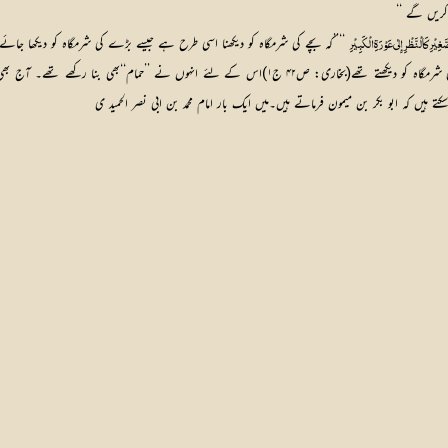
 کریں گے ‘‘
 ‘‘’’کہ بچے کی شرمگاہ کو دیکھنا اسی طرح ہے جیسے بڑے کی شرمگاہ کو دیکھا جائے
َغِیْرِ کَا لْنَّظْرِ إِلٰی عَوْرَۃِ الْکَبِیْرِ
بنی اسرائیل کی ایک بد عادت یہ بھی تھی کہ وہ سر عام ننگے نہاتے تھے اور ایک دوسرے کی شرمگاہ کو دیکھتے 
ہیں کہ ابو بکر بن میمون فرماتے ہیں۔میں ایک بار امام محمد بن ابی نصر الحمید ی