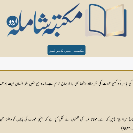
مکتبہ میں کھولیں
 یا مر دکو کسی عورت کی شر مگاہ دیکھنا بھی با لا جماع حرام ہے۔زندہ ہی نہیں بلکہ انسان میت ہ
ی جائز نہیں۔(
)