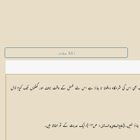
اگلا صفحہ
و تب بھی اس کی شرمگاہ دیکھنا نا جائز ہے اس لئے غسل کے وقت ناف اور گھٹنوں تک کپڑا ڈال
: ص۱۱۳)،ایک حدیث کے تو الفاظ ہیں۔ 
نفع المفتی والسائل